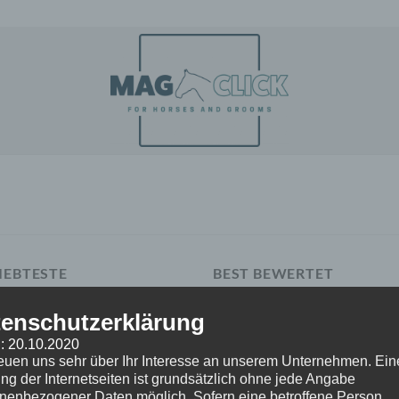
IEBTESTE
BEST BEWERTET
enschutzerklärung
Magnetischer
Magnetische
: 20.10.2020
Hufauskratzer Rot
Langhaarbürste Gr
reuen uns sehr über Ihr Interesse an unserem Unternehmen. Ein
€
5,95
€
14,95
incl. MwSt.
incl. MwSt.
ng der Internetseiten ist grundsätzlich ohne jede Angabe
zzgl.
Versandkosten
zzgl.
Versandkosten
nenbezogener Daten möglich. Sofern eine betroffene Person