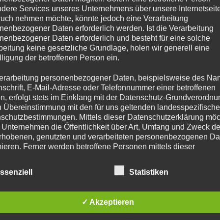
dere Services unseres Unternehmens über unsere Internetseite
Lieferzeit:
Bis zu 2 Wochen
Lieferzeit:
Bis zu 2 Wo
uch nehmen möchte, könnte jedoch eine Verarbeitung
Magnetischer
Performance 14
nenbezogener Daten erforderlich werden. Ist die Verarbeitung
Hufauskratzer Rosa
nenbezogener Daten erforderlich und besteht für eine solche
beitung keine gesetzliche Grundlage, holen wir generell eine
€
5,95
incl. MwSt.
lligung der betroffenen Person ein.
zzgl.
Versandkosten
Magnetischer
Lieferzeit:
Bis zu 2 Wochen
Hufauskratzer Grü
erarbeitung personenbezogener Daten, beispielsweise des Na
nschrift, E-Mail-Adresse oder Telefonnummer einer betroffenen
€
5,95
incl. MwSt.
Magnetischer
n, erfolgt stets im Einklang mit der Datenschutz-Grundverordnu
zzgl.
Versandkosten
Hufauskratzer Blau
n Übereinstimmung mit den für uns geltenden landesspezifisch
Lieferzeit:
Bis zu 2 Wo
schutzbestimmungen. Mittels dieser Datenschutzerklärung mö
€
5,95
incl. MwSt.
 Unternehmen die Öffentlichkeit über Art, Umfang und Zweck de
zzgl.
Versandkosten
rhobenen, genutzten und verarbeiteten personenbezogenen Da
Lieferzeit:
Bis zu 2 Wochen
mieren. Ferner werden betroffene Personen mittels dieser
schutzerklärung über die ihnen zustehenden Rechte aufgeklärt
ssenziell
Statistiken
aben als für die Verarbeitung Verantwortlicher zahlreiche techn
TAGS
ME
rganisatorische Maßnahmen umgesetzt, um einen möglichst
nlosen Schutz der über diese Internetseite verarbeiteten
AN
✓ Akzeptieren
nenbezogenen Daten sicherzustellen. Dennoch können
Bühner
HOBtech
Hufkratzer
Mag-Click
netbasierte Datenübertragungen grundsätzlich Sicherheitslücke