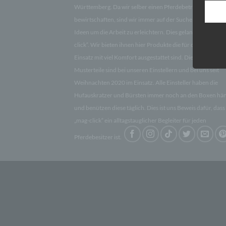
aufwe
Württemberg. Da wir selber einen Pferdebetrieb
Aus d
bewirtschaften, sind wir immer auf der Suche nach innova
perso
Ideen um die Arbeit zu erleichtern. Dies gelang uns durch
telef
click“. Wir bieten ihnen hier Produkte die für den praktisc
Begr
Einsatz mit viel Komfort ausgestattet sind. Die ersten
Musterteile sind bei unseren Einstellern und bei uns seit
Die D
Weihnachten 2020 im Einsatz. Alle Einsteller haben die
Europ
Hufauskratzer und Bürsten immer noch an den Boxen hä
Daten
Daten
und benützen diese täglich. Dies ist uns Beweis dafür, dass
Kunde
„mag-click“ ein alltagstauglicher Begleiter für jeden
dies 
Begrif
Pferdebesitzer ist.
Wir v
folge
a) p
Perso