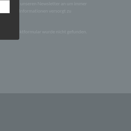
de dich zu unseren Newsletter an um immer
ann.
neuesten Informationen versorgt zu
ise
den.
er:
Kontaktformular wurde nicht gefunden.
 den
e
nsere
 Um