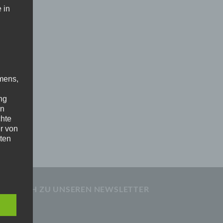
 in
chen
n
mens,
ng
en
chen
chte
r von
ten
.
ische
LDE DICH ZU UNSEREN NEWSLETTER
.
n