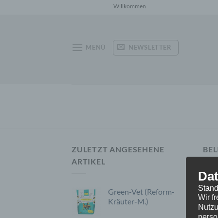
Zum
Willkommen auf mag-click.de
Inhalt
springen
NEWSLETTER
MENÜ
ZULETZT ANGESEHENE
BEL
ARTIKEL
Dat
Stand
Green-Vet (Reform-
Wir f
Kräuter-M.)
Nutzu
perso