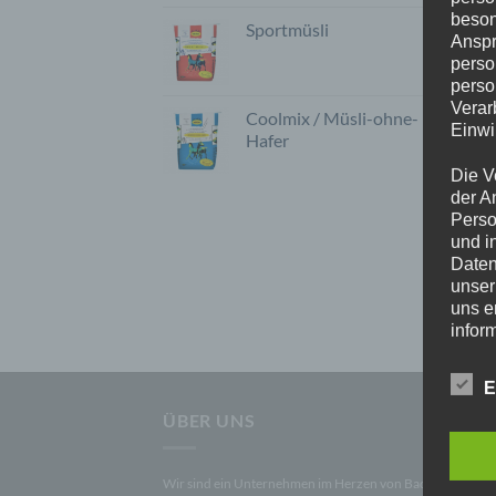
beson
Sportmüsli
Anspr
perso
perso
Verar
Coolmix / Müsli-ohne-
Einwi
Hafer
Die V
der A
Perso
und i
Daten
unser
uns e
infor
Daten
E
Wir h
ÜBER UNS
und o
lücke
perso
Wir sind ein Unternehmen im Herzen von Baden-
Inter