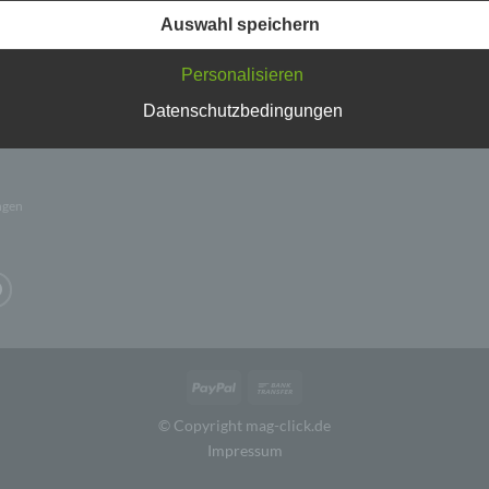
Mel
isen, sodass ein absoluter Schutz nicht gewährleistet werden k
Magnet
magnetisch
Putzzeug
Auswahl speichern
iesem Grund steht es jeder betroffenen Person frei,
mit 
tiven
nenbezogene Daten auch auf alternativen Wegen, beispielswe
wer
 „mag-
Personalisieren
onisch, an uns zu übermitteln.
hen
Datenschutzbedingungen
Fehl
iffsbestimmungen
atenschutzerklärung beruht auf den Begrifflichkeiten, die durch
äischen Richtlinien- und Verordnungsgeber beim Erlass der
ngen
schutz-Grundverordnung (DS-GVO) verwendet wurden. Unser
schutzerklärung soll sowohl für die Öffentlichkeit als auch für u
n und Geschäftspartner einfach lesbar und verständlich sein.
zu gewährleisten, möchten wir vorab die verwendeten
flichkeiten erläutern.
erwenden in dieser Datenschutzerklärung unter anderem die
nden Begriffe:
PayPal
Bank
Transfer
ersonenbezogene Daten
© Copyright mag-click.de
Impressum
nenbezogene Daten sind alle Informationen, die sich auf eine