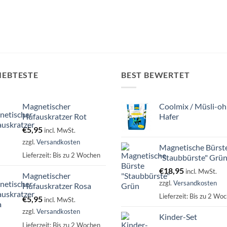
IEBTESTE
BEST BEWERTET
Magnetischer
Coolmix / Müsli-oh
Hufauskratzer Rot
Hafer
€
5,95
incl. MwSt.
zzgl.
Versandkosten
Magnetische Bürst
Lieferzeit:
Bis zu 2 Wochen
"Staubbürste" Grü
€
18,95
incl. MwSt.
Magnetischer
zzgl.
Versandkosten
Hufauskratzer Rosa
Lieferzeit:
Bis zu 2 Wo
€
5,95
incl. MwSt.
zzgl.
Versandkosten
Kinder-Set
Lieferzeit:
Bis zu 2 Wochen