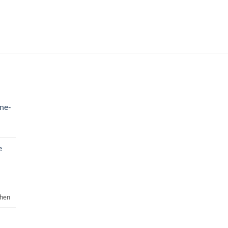
ne-
e
n
chen