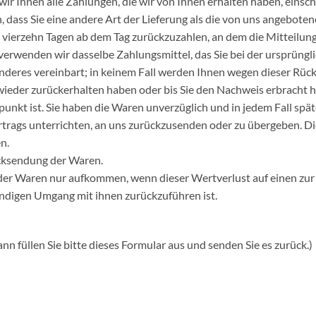
ir Ihnen alle Zahlungen, die wir von Ihnen erhalten haben, einsc
, dass Sie eine andere Art der Lieferung als die von uns angebote
 vierzehn Tagen ab dem Tag zurückzuzahlen, an dem die Mitteilung
verwenden wir dasselbe Zahlungsmittel, das Sie bei der ursprüngli
nderes vereinbart; in keinem Fall werden Ihnen wegen dieser Rüc
wieder zurückerhalten haben oder bis Sie den Nachweis erbracht 
punkt ist. Sie haben die Waren unverzüglich und in jedem Fall spä
trags unterrichten, an uns zurückzusenden oder zu übergeben. Die
n.
ücksendung der Waren.
der Waren nur aufkommen, wenn dieser Wertverlust auf einen zur 
digen Umgang mit ihnen zurückzuführen ist.
n füllen Sie bitte dieses Formular aus und senden Sie es zurück.)