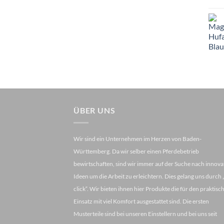
ÜBER UNS
Wir sind ein Unternehmen im Herzen von Baden-
Württemberg. Da wir selber einen Pferdebetrieb
bewirtschaften, sind wir immer auf der Suche nach innova
Ideen um die Arbeit zu erleichtern. Dies gelang uns durch
click“. Wir bieten ihnen hier Produkte die für den praktisc
Einsatz mit viel Komfort ausgestattet sind. Die ersten
Musterteile sind bei unseren Einstellern und bei uns seit