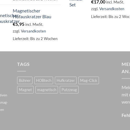
€
17,00
incl. MwSt.
zzgl.
Versandkosten
Magnetischer
Hufauskratzer Blau
Lieferzeit:
Bis zu 2 Wo
€
5,95
incl. MwSt.
zzgl.
Versandkosten
Lieferzeit:
Bis zu 2 Wochen
TAGS
ME
AN
Bühner
HOBtech
Hufkratzer
Mag-Click
Mel
Magnet
magnetisch
Putzzeug
mit 
tiven
wer
 „mag-
hen
Fehl