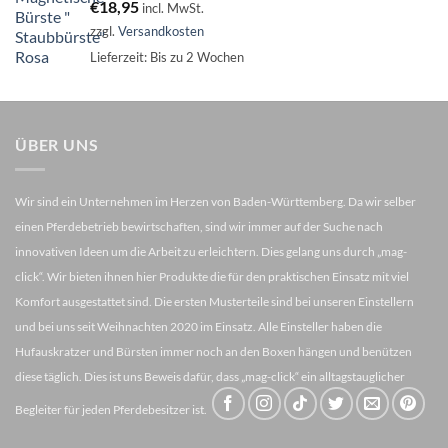
€
18,95
incl. MwSt.
zzgl.
Versandkosten
Lieferzeit:
Bis zu 2 Wochen
ÜBER UNS
Wir sind ein Unternehmen im Herzen von Baden-Württemberg. Da wir selber
einen Pferdebetrieb bewirtschaften, sind wir immer auf der Suche nach
innovativen Ideen um die Arbeit zu erleichtern. Dies gelang uns durch „mag-
click“. Wir bieten ihnen hier Produkte die für den praktischen Einsatz mit viel
Komfort ausgestattet sind. Die ersten Musterteile sind bei unseren Einstellern
und bei uns seit Weihnachten 2020 im Einsatz. Alle Einsteller haben die
Hufauskratzer und Bürsten immer noch an den Boxen hängen und benützen
diese täglich. Dies ist uns Beweis dafür, dass „mag-click“ ein alltagstauglicher
Begleiter für jeden Pferdebesitzer ist.