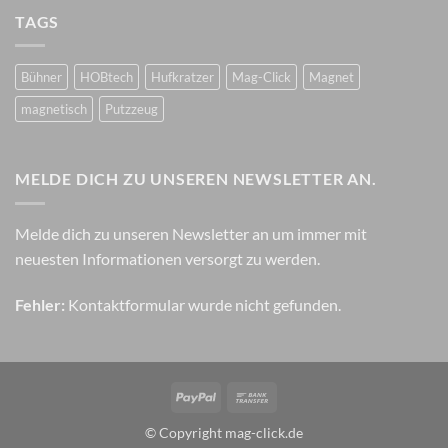
TAGS
Bühner
HOBtech
Hufkratzer
Mag-Click
Magnet
magnetisch
Putzzeug
MELDE DICH ZU UNSEREN NEWSLETTER AN.
Melde dich zu unseren Newsletter an um immer mit
neuesten Informationen versorgt zu werden.
Fehler:
Kontaktformular wurde nicht gefunden.
PayPal
Bank
Transfer
© Copyright mag-click.de