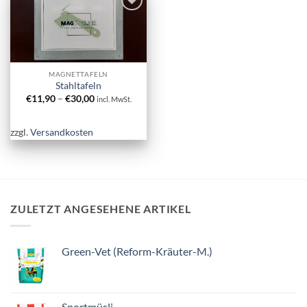
Artikel zur
Wunschliste
hinzufügen.
MAGNETTAFELN
Stahltafeln
€
11,90
–
€
30,00
incl. MwSt.
zzgl.
Versandkosten
ZULETZT ANGESEHENE ARTIKEL
Green-Vet (Reform-Kräuter-M.)
Sportmüsli