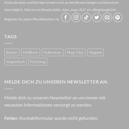
Hufauskratzer und Bürsten immer noch an den Boxen hängen und benützen
diese täglich. Dies ist uns Beweis dafür, dass „mag-click“ ein alltagstauglicher
Begleiter für jeden Pferdebesitzer ist.
TAGS
Bühner
HOBtech
Hufkratzer
Mag-Click
Magnet
magnetisch
Putzzeug
MELDE DICH ZU UNSEREN NEWSLETTER AN.
Melde dich zu unseren Newsletter an um immer mit
neuesten Informationen versorgt zu werden.
Fehler:
Kontaktformular wurde nicht gefunden.