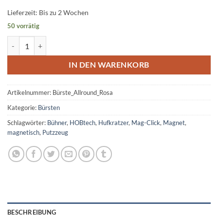
Lieferzeit:
Bis zu 2 Wochen
50 vorrätig
Magnetische Bürste "Allround Groß" Rosa Menge
IN DEN WARENKORB
Artikelnummer:
Bürste_Allround_Rosa
Kategorie:
Bürsten
Schlagwörter:
Bühner
,
HOBtech
,
Hufkratzer
,
Mag-Click
,
Magnet
,
magnetisch
,
Putzzeug
BESCHREIBUNG