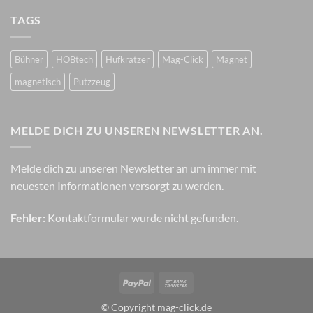
TAGS
Bühner
HOBtech
Hufkratzer
Mag-Click
Magnet
magnetisch
Putzzeug
MELDE DICH ZU UNSEREN NEWSLETTER AN.
Melde dich zu unseren Newsletter an um immer mit
neuesten Informationen versorgt zu werden.
Fehler:
Kontaktformular wurde nicht gefunden.
PayPal
Bank
Transfer
© Copyright mag-click.de