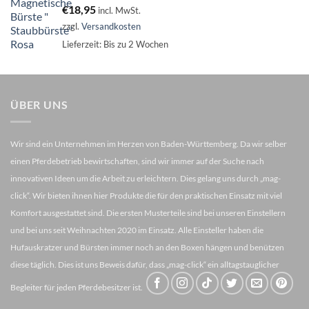
€
18,95
incl. MwSt.
zzgl.
Versandkosten
Lieferzeit:
Bis zu 2 Wochen
ÜBER UNS
Wir sind ein Unternehmen im Herzen von Baden-Württemberg. Da wir selber
einen Pferdebetrieb bewirtschaften, sind wir immer auf der Suche nach
innovativen Ideen um die Arbeit zu erleichtern. Dies gelang uns durch „mag-
click“. Wir bieten ihnen hier Produkte die für den praktischen Einsatz mit viel
Komfort ausgestattet sind. Die ersten Musterteile sind bei unseren Einstellern
und bei uns seit Weihnachten 2020 im Einsatz. Alle Einsteller haben die
Hufauskratzer und Bürsten immer noch an den Boxen hängen und benützen
diese täglich. Dies ist uns Beweis dafür, dass „mag-click“ ein alltagstauglicher
Begleiter für jeden Pferdebesitzer ist.