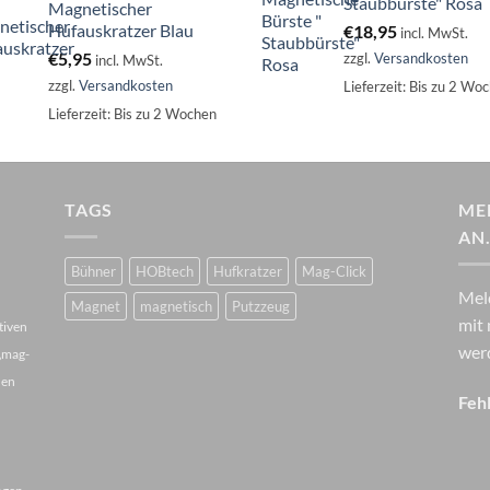
Staubbürste" Rosa
Magnetischer
Hufauskratzer Blau
€
18,95
incl. MwSt.
€
5,95
zzgl.
Versandkosten
incl. MwSt.
zzgl.
Versandkosten
Lieferzeit:
Bis zu 2 Wo
Lieferzeit:
Bis zu 2 Wochen
TAGS
ME
AN
Bühner
HOBtech
Hufkratzer
Mag-Click
Mel
Magnet
magnetisch
Putzzeug
mit 
tiven
wer
 „mag-
hen
Fehl