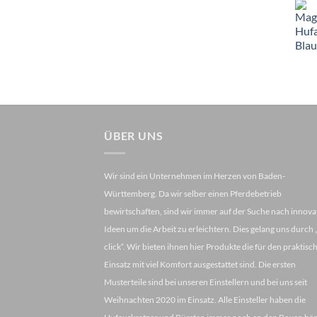
ÜBER UNS
Wir sind ein Unternehmen im Herzen von Baden-
Württemberg. Da wir selber einen Pferdebetrieb
bewirtschaften, sind wir immer auf der Suche nach innova
Ideen um die Arbeit zu erleichtern. Dies gelang uns durch
click“. Wir bieten ihnen hier Produkte die für den praktisc
Einsatz mit viel Komfort ausgestattet sind. Die ersten
Musterteile sind bei unseren Einstellern und bei uns seit
Weihnachten 2020 im Einsatz. Alle Einsteller haben die