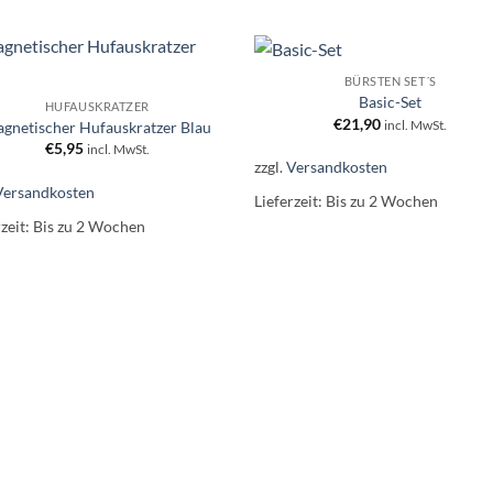
+
BÜRSTEN SET´S
Artikel zur
Artikel z
Basic-Set
HUFAUSKRATZER
Wunschliste
Wunschli
€
21,90
hinzufügen.
hinzufüg
incl. MwSt.
gnetischer Hufauskratzer Blau
€
5,95
incl. MwSt.
zzgl.
Versandkosten
Versandkosten
Lieferzeit:
Bis zu 2 Wochen
rzeit:
Bis zu 2 Wochen