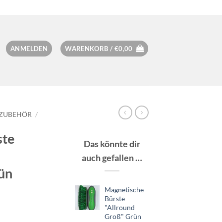
ANMELDEN
WARENKORB /
€
0,00
ZZUBEHÖR
/
ste
Das könnte dir
auch gefallen …
ün
Magnetische
Bürste
"Allround
Groß" Grün