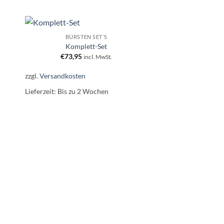
+
+
BÜRSTEN SET´S
BÜRSTEN
ur
Artikel zur
Komplett-Set
Kinder
ste
Wunschliste
€
73,95
€
17,00
en.
hinzufügen.
incl. MwSt.
in
zzgl.
Versandkosten
zzgl.
Versandkosten
Lieferzeit:
Bis zu 2 Wochen
Lieferzeit:
Bis zu 2 