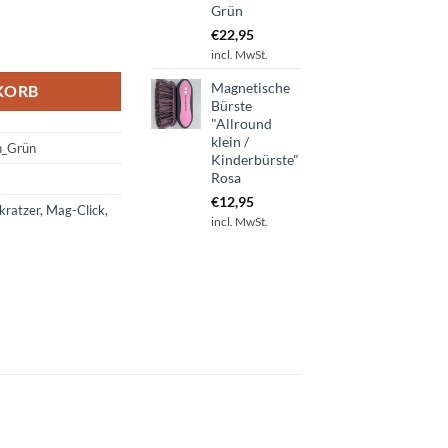
Grün
€
22,95
ein / Kinderbürste" Grün Menge
incl. MwSt.
Magnetische
KORB
Bürste
"Allround
klein /
n_Grün
Kinderbürste"
Rosa
€
12,95
kratzer
,
Mag-Click
,
incl. MwSt.