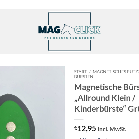
START
/
MAGNETISCHES PUT
BÜRSTEN
Magnetische Bür
Artikel zur
Wunschliste
„Allround Klein /
hinzufügen.
Kinderbürste“ Gr
12,95
€
incl. MwSt.