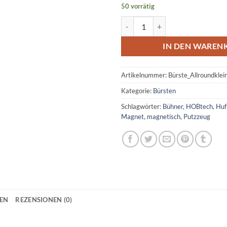
50 vorrätig
Magnetische Bürste "Allround Kl
IN DEN WAREN
Artikelnummer:
Bürste_Allroundklei
Kategorie:
Bürsten
Schlagwörter:
Bühner
,
HOBtech
,
Huf
Magnet
,
magnetisch
,
Putzzeug
NEN
REZENSIONEN (0)