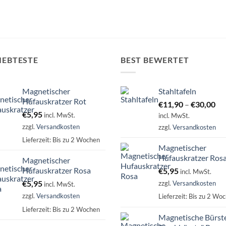
IEBTESTE
BEST BEWERTET
Magnetischer
Stahltafeln
Hufauskratzer Rot
€
11,90
–
€
30,00
€
5,95
incl. MwSt.
incl. MwSt.
zzgl.
Versandkosten
zzgl.
Versandkosten
Lieferzeit:
Bis zu 2 Wochen
Magnetischer
Hufauskratzer Ros
Magnetischer
Hufauskratzer Rosa
€
5,95
incl. MwSt.
€
5,95
zzgl.
Versandkosten
incl. MwSt.
zzgl.
Versandkosten
Lieferzeit:
Bis zu 2 Wo
Lieferzeit:
Bis zu 2 Wochen
Magnetische Bürste