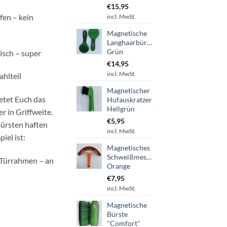
€
15,95
fen – kein
incl. MwSt.
Magnetische
Langhaarbürste
Grün
isch – super
€
14,95
incl. MwSt.
ahlteil
Magnetischer
etet Euch das
Hufauskratzer
Hellgrün
 in Griffweite.
€
5,95
ürsten haften
incl. MwSt.
iel ist:
Magnetisches
Schweißmesser
 Türrahmen – an
Orange
€
7,95
incl. MwSt.
Magnetische
Bürste
"Comfort"