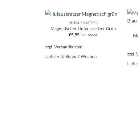
+
+
HUFAUSKRATZER
Artikel zur
Magnetischer Hufauskratzer Grün
Wunschliste
€
5,95
hinzufügen.
incl. MwSt.
Ma
zzgl.
Versandkosten
zzgl.
Lieferzeit:
Bis zu 2 Wochen
Liefe